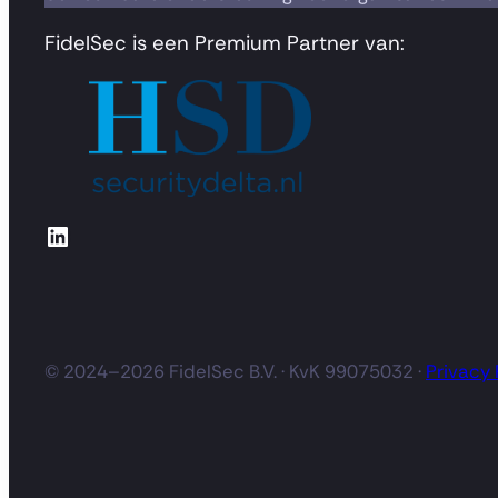
FidelSec is een Premium Partner van:
LinkedIn
© 2024–2026 FidelSec B.V. · KvK 99075032 ·
Privacy 