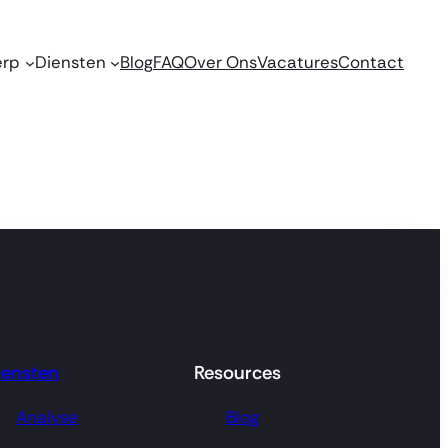
erp
Diensten
Blog
FAQ
Over Ons
Vacatures
Contact
iensten
Resources
Analyse
Blog