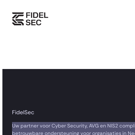
Ga
naar
de
inhoud
FidelSec
Uw partner voor Cyber Security, AVG en NIS2 compl
betrouwbare ondersteuning voor organisaties in Ne