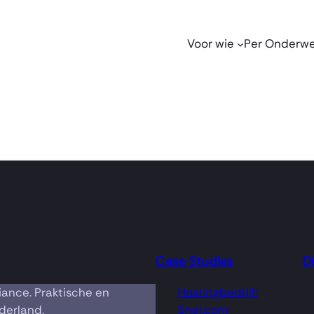
Voor wie
Per Onderw
Case Studies
D
iance. Praktische en
Hostingbedrijf:
derland.
Snel.com