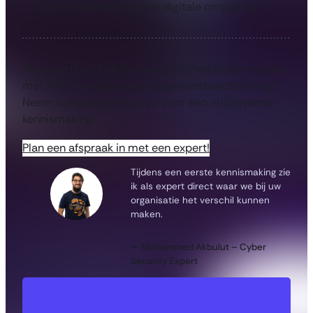
kunnen opereren in een digitale omgeving.
Benieuwd hoe FidelSec uw groothandel kan helpen
met AVG-compliance en gegevensbescherming?
Neem contact met ons op voor een vrijblijvende
kennismaking.
Plan een afspraak in met een expert!
Tijdens een eerste kennismaking zie
ik als expert direct waar we bij uw
organisatie het verschil kunnen
maken.
— Muhammed Akbulut – Cyber
Security Expert