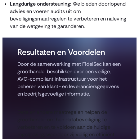
Langdurige ondersteuning:
We bieden doorlopend
advies en voeren audits uit om
beveiligingsmaatregelen te verbeteren en naleving
van de wetgeving te garanderen.
Resultaten en Voordelen
Door de samenwerking met FidelSec kan een
groothandel beschikken over een veilige,
AVG-compliant infrastructuur voor het
beheren van klant- en leveranciersgegevens
en bedrijfsgevoelige informatie.
Deze en andere maatregelen helpen de
groothandel om hun databeveiliging te
verbeteren en te voldoen aan de huidige
regelgeving, waardoor zij veilig en efficiënt