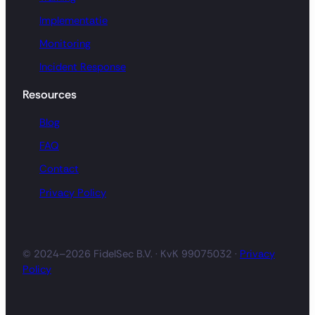
Implementatie
Monitoring
Incident Response
Resources
Blog
FAQ
Contact
Privacy Policy
© 2024–2026 FidelSec B.V. · KvK 99075032 ·
Privacy
Policy