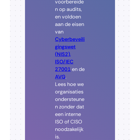
voorbereide
n op audits,
en voldoen
aan de eisen
van
Cyberbeveili
gingswet
(NIS2)
,
ISO/IEC
27001
en de
AVG
.
Lees hoe we
organisaties
ondersteune
n zonder dat
een interne
ISO of CISO
noodzakelijk
is.