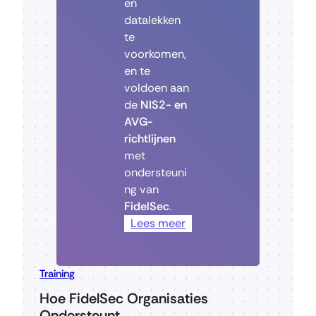
en
datalekken
te
voorkomen,
en te
voldoen aan
de
NIS2- en
AVG-
richtlijnen
met
ondersteuni
ng van
FidelSec
.
Lees meer
Training
Hoe FidelSec Organisaties
Ondersteunt