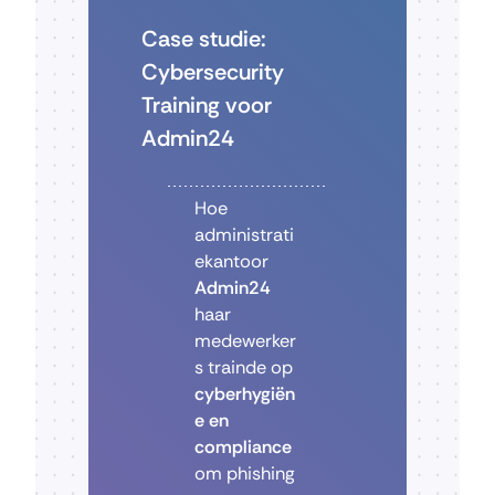
Case studie:
Cybersecurity
Training voor
Admin24
Hoe
administrati
ekantoor
Admin24
haar
medewerker
s trainde op
cyberhygiën
e en
compliance
om phishing