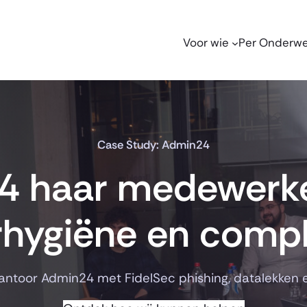
Voor wie
Per Onderw
Case Study: Admin24
 haar medewerker
hygiëne en comp
antoor Admin24 met FidelSec phishing, datalekken