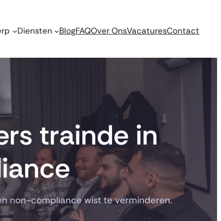
erp
Diensten
Blog
FAQ
Over Ons
Vacatures
Contact
s trainde in
liance
 en non-compliance wist te verminderen.