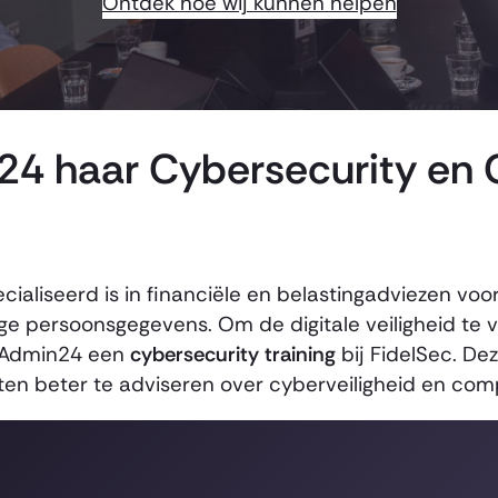
Ontdek hoe wij kunnen helpen
4 haar Cybersecurity en 
ialiseerd is in financiële en belastingadviezen voo
ige persoonsgegevens. Om de digitale veiligheid te
e Admin24 een
cybersecurity training
bij FidelSec. Dez
ten beter te adviseren over cyberveiligheid en com