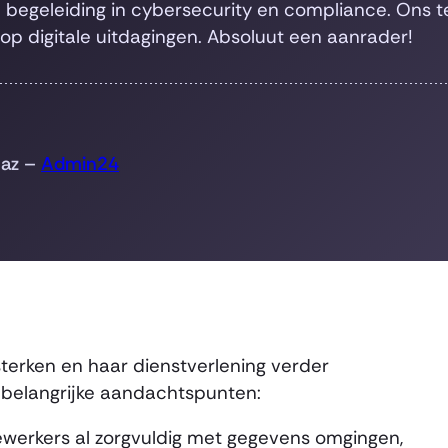
e begeleiding in cybersecurity en compliance. Ons 
op digitale uitdagingen. Absoluut een aanrader!
maz –
Admin24
terken en haar dienstverlening verder
l belangrijke aandachtspunten:
erkers al zorgvuldig met gegevens omgingen,