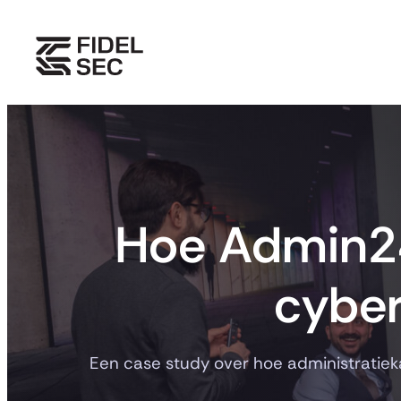
Ga
naar
de
inhoud
Hoe Admin24
cyber
Een case study over hoe administratiek