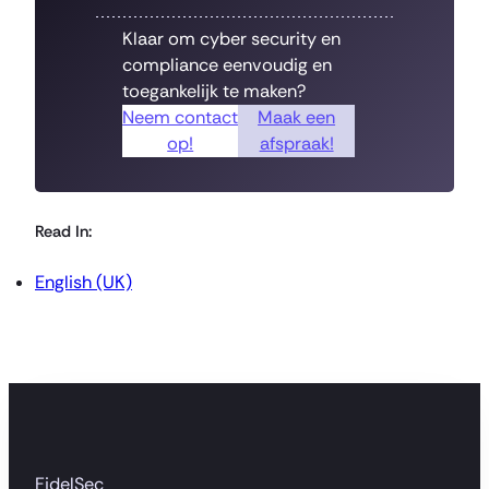
Klaar om cyber security en
compliance eenvoudig en
toegankelijk te maken?
Neem contact
Maak een
op!
afspraak!
Read In:
English (UK)
FidelSec