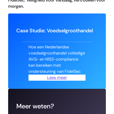
FidelSec. Veiligheid voor vandaag, vertrouwen voor
morgen.
Case Studie: Voedselgroothandel
Hoe een Nederlandse
voedselgroothandel volledige
AVG- en NIS2-compliance
kan bereiken met
ondersteuning van FidelSec
Lees meer
Meer weten?